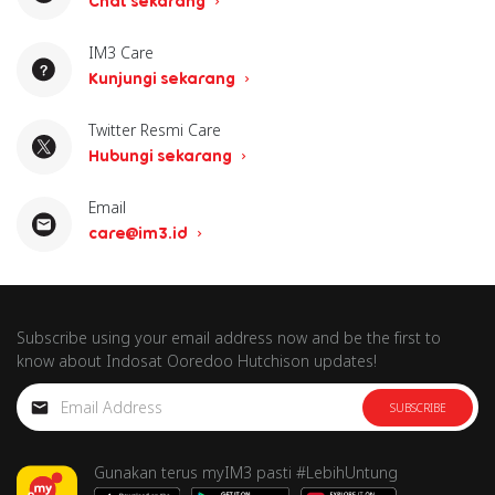
Chat sekarang
IM3 Care
Kunjungi sekarang
Twitter Resmi Care
Hubungi sekarang
Email
care@im3.id
Subscribe using your email address now and be the first to
know about Indosat Ooredoo Hutchison updates!
SUBSCRIBE
Gunakan terus myIM3 pasti #LebihUntung