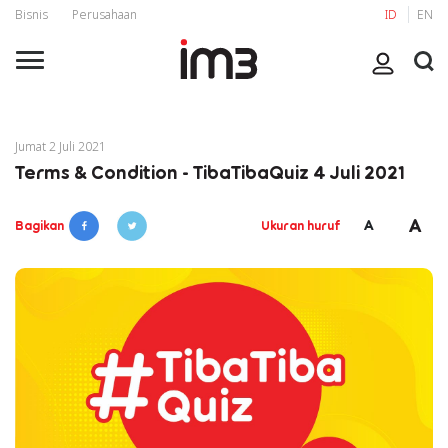
Bisnis
Perusahaan
ID
EN
Jumat 2 Juli 2021
Terms & Condition - TibaTibaQuiz 4 Juli 2021
A
A
Bagikan
Ukuran huruf