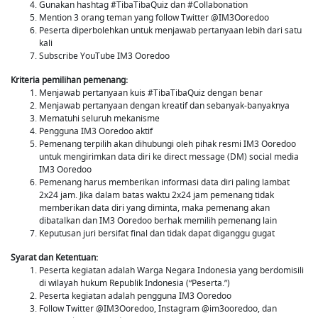
Gunakan hashtag #TibaTibaQuiz dan #Collabonation
Mention 3 orang teman yang follow Twitter @IM3Ooredoo
Peserta diperbolehkan untuk menjawab pertanyaan lebih dari satu
kali
Subscribe YouTube IM3 Ooredoo
Kriteria pemilihan pemenang:
Menjawab pertanyaan kuis #TibaTibaQuiz dengan benar
Menjawab pertanyaan dengan kreatif dan sebanyak-banyaknya
Mematuhi seluruh mekanisme
Pengguna IM3 Ooredoo aktif
Pemenang terpilih akan dihubungi oleh pihak resmi IM3 Ooredoo
untuk mengirimkan data diri ke direct message (DM) social media
IM3 Ooredoo
Pemenang harus memberikan informasi data diri paling lambat
2x24 jam. Jika dalam batas waktu 2x24 jam pemenang tidak
memberikan data diri yang diminta, maka pemenang akan
dibatalkan dan IM3 Ooredoo berhak memilih pemenang lain
Keputusan juri bersifat final dan tidak dapat diganggu gugat
Syarat dan Ketentuan:
Peserta kegiatan adalah Warga Negara Indonesia yang berdomisili
di wilayah hukum Republik Indonesia (“Peserta.”)
Peserta kegiatan adalah pengguna IM3 Ooredoo
Follow Twitter @IM3Ooredoo, Instagram @im3ooredoo, dan