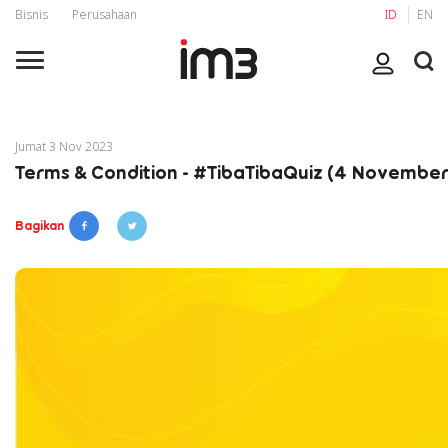
Bisnis
Perusahaan
ID
EN
Jumat 3 Nov 2023
Terms & Condition - #TibaTibaQuiz (4 November
Bagikan