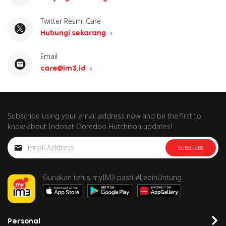
Twitter Resmi Care
Hubungi sekarang
Email
care@im3.id
Subscribe using your email address now and be the first to
know about Indosat Ooredoo Hutchison updates!
SUBSCRIBE
Gunakan terus myIM3 pasti #LebihUntung
Personal