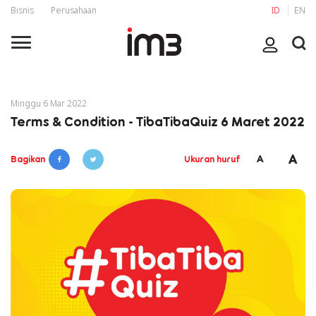
Bisnis
Perusahaan
ID
EN
Minggu 6 Mar 2022
Terms & Condition - TibaTibaQuiz 6 Maret 2022
A
A
Bagikan
Ukuran huruf