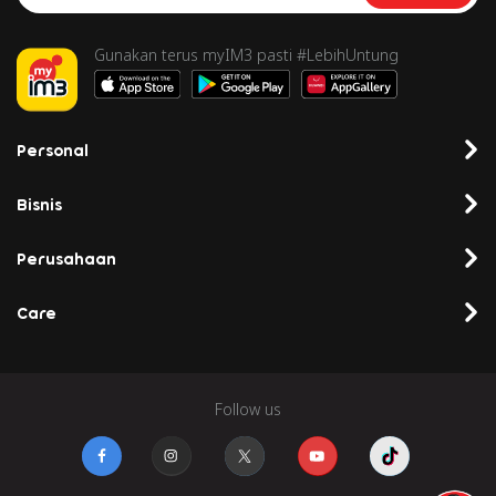
Gunakan terus myIM3 pasti #LebihUntung
Personal
Bisnis
Perusahaan
Care
Follow us