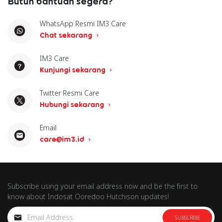
Butuh bantuan segera?
WhatsApp Resmi IM3 Care
Chat sekarang
IM3 Care
Kunjungi sekarang
Twitter Resmi Care
Hubungi sekarang
Email
care@im3.id
Subscribe using your email address now and be the first to
know about Indosat Ooredoo Hutchison updates!
SUBSCRIBE