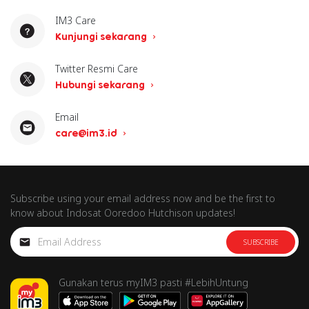
IM3 Care
Kunjungi sekarang
Twitter Resmi Care
Hubungi sekarang
Email
care@im3.id
Subscribe using your email address now and be the first to
know about Indosat Ooredoo Hutchison updates!
SUBSCRIBE
Gunakan terus myIM3 pasti #LebihUntung