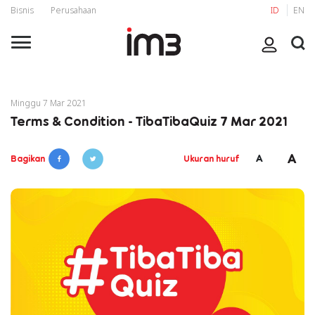
Bisnis
Perusahaan
ID
EN
Minggu 7 Mar 2021
Terms & Condition - TibaTibaQuiz 7 Mar 2021
A
A
Bagikan
Ukuran huruf