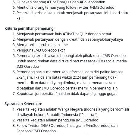
Gunakan hashtag #TibaTibaQuiz dan #Collabonation
Mention 3 orang teman yang follow Twitter @IM3Ooredoo
Peserta diperbolehkan untuk menjawab pertanyaan lebih dari satu
kali
Kriteria pemilihan pemenang:
Menjawab pertanyaan kuis #TibaTibaQuiz dengan benar
Menjawab pertanyaan dengan kreatif dan sebanyak-banyaknya
Mematuhi seluruh mekanisme
Pengguna IM3 Ooredoo aktif
Pemenang terpilih akan dihubungi oleh pihak resmi IM3 Ooredoo
untuk mengirimkan data diri ke direct message (DM) social media
IM3 Ooredoo
Pemenang harus memberikan informasi data diri paling lambat
2x24 jam. Jika dalam batas waktu 2x24 jam pemenang tidak
memberikan data diri yang diminta, maka pemenang akan
dibatalkan dan IM3 Ooredoo berhak memilih pemenang lain
Keputusan juri bersifat final dan tidak dapat diganggu gugat
Syarat dan Ketentuan:
Peserta kegiatan adalah Warga Negara Indonesia yang berdomisili
di wilayah hukum Republik Indonesia (“Peserta.”)
Peserta kegiatan adalah pengguna IM3 Ooredoo
Follow Twitter @IM3Ooredoo, Instagram @im3ooredoo, dan
Facebook IM3 Ooredoo