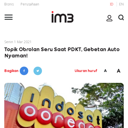
Bisnis
Perusahaan
ID
EN
Senin 1 Mar 2021
Topik Obrolan Seru Saat PDKT, Gebetan Auto
Nyaman!
A
A
Bagikan
Ukuran huruf