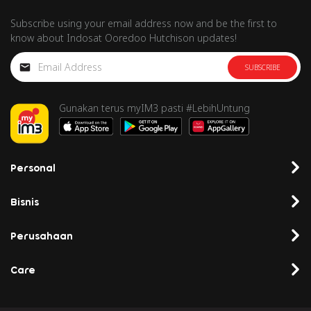
Subscribe using your email address now and be the first to
know about Indosat Ooredoo Hutchison updates!
SUBSCRIBE
Gunakan terus myIM3 pasti #LebihUntung
Personal
Bisnis
Perusahaan
Care