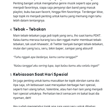
Penting banget untuk mengetahui genre musik seperti apa yang
menjadi favoritnya, siapa saja penyanyi dan band yang masuk
playlist, buku bacaan favorit, hingga film favoritnya. Terdengar klise,
tapi topik ini menjadi penting untuk kamu yang memang ingin tahu
lebih dalam tentangnya.
Tebak – Tebakan
Main tebak-tebakan juga jadi topik yang seru, lho saat kamu PDKT.
Kalau kamu merasa kurang lucu dan nggak mahir membuat tebak-
tebakan, tak usah khawatir, di Twitter banyak banget tebak-tebakan,
mulai dari yang lucu, seru, bikin baper, sampai yang absurd!
“Tahu nggak apa bedanya, kamu sama tanggal?”
“Kalau tanggal aku sering lupa, tapi kalau kamu aku selalu ingat!”
Kebiasaan Saat Hari Spesial
Ini juga penting untuk kamu masukkan ke topik obrolan sama doi.
Apa saja, sih kebiasaan saat merayakan berbagai hari spesial,
seperti hari ulang tahun, Valentine, atau hari-hari lain yang menjadi
hari spesial untuknya. Perhatian kecil semacam ini bakal buat dia
nyaman, deh!
Jika sudah mengetahui topik apa saja yang seru untuk dibahas,