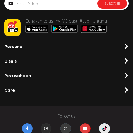
SUBSCRIBE
Gunakan terus myIM3 pasti #LebihUntung
Personal
Bisnis
Perusahaan
Care
Follow us