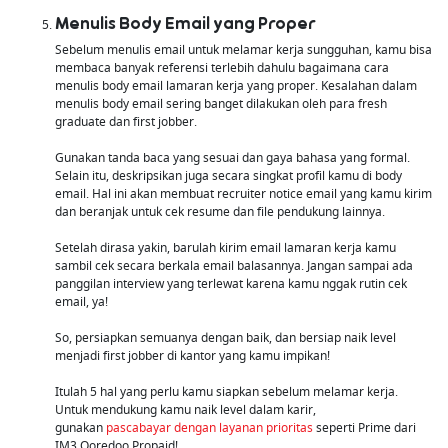
Menulis Body Email yang Proper
Sebelum menulis email untuk melamar kerja sungguhan, kamu bisa
membaca banyak referensi terlebih dahulu bagaimana cara
menulis body email lamaran kerja yang proper. Kesalahan dalam
menulis body email sering banget dilakukan oleh para fresh
graduate dan first jobber.
Gunakan tanda baca yang sesuai dan gaya bahasa yang formal.
Selain itu, deskripsikan juga secara singkat profil kamu di body
email. Hal ini akan membuat recruiter notice email yang kamu kirim
dan beranjak untuk cek resume dan file pendukung lainnya.
Setelah dirasa yakin, barulah kirim email lamaran kerja kamu
sambil cek secara berkala email balasannya. Jangan sampai ada
panggilan interview yang terlewat karena kamu nggak rutin cek
email, ya!
So, persiapkan semuanya dengan baik, dan bersiap naik level
menjadi first jobber di kantor yang kamu impikan!
Itulah 5 hal yang perlu kamu siapkan sebelum melamar kerja.
Untuk mendukung kamu naik level dalam karir,
gunakan
pascabayar dengan layanan prioritas
seperti Prime dari
IM3 Ooredoo Propaid!