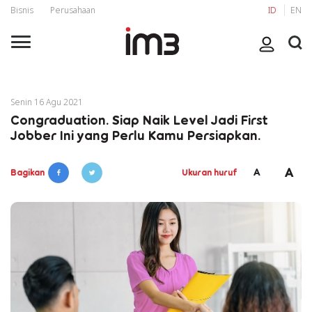
Bisnis
Perusahaan
ID
EN
Senin 16 Agu 2021
Congraduation. Siap Naik Level Jadi First
Jobber Ini yang Perlu Kamu Persiapkan.
A
A
Bagikan
Ukuran huruf