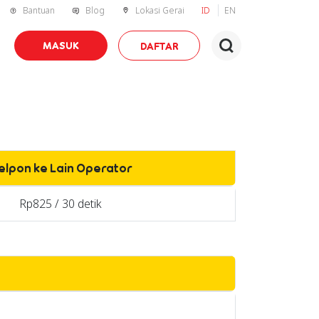
Bantuan
Blog
Lokasi Gerai
ID
EN
MASUK
DAFTAR
elpon ke Lain Operator
Rp825 / 30 detik