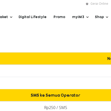
Gerai Online
Paket
Digital Lifestyle
Promo
myIM3
Shop
N
SMS ke Semua Operator
Rp250 / SMS