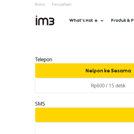
Bisnis
Perusahaan
What’s Hot 🔥
Produk & 
Telepon
Nelpon ke Sesama
Rp600 / 15 detik
SMS