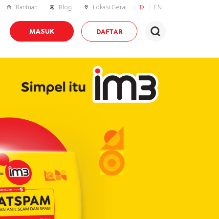
Bantuan
Blog
Lokasi Gerai
ID
EN
MASUK
DAFTAR