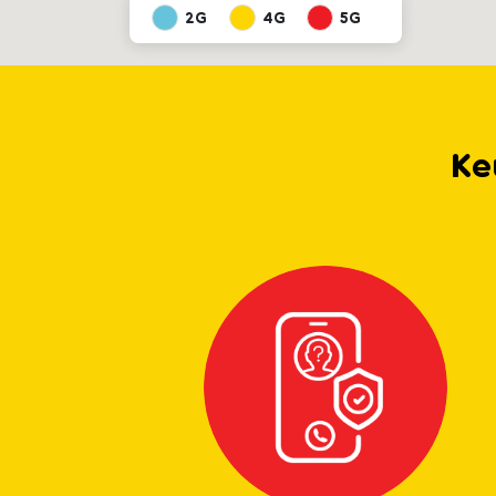
2G
4G
5G
Ke