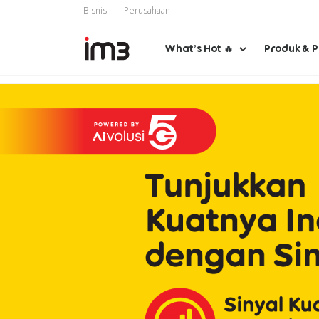
Bisnis
Perusahaan
What’s Hot 🔥
Produk & 