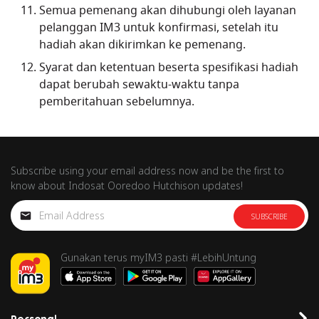
Semua pemenang akan dihubungi oleh layanan
pelanggan IM3 untuk konfirmasi, setelah itu
hadiah akan dikirimkan ke pemenang.
Syarat dan ketentuan beserta spesifikasi hadiah
dapat berubah sewaktu-waktu tanpa
pemberitahuan sebelumnya.
Subscribe using your email address now and be the first to
know about Indosat Ooredoo Hutchison updates!
SUBSCRIBE
Gunakan terus myIM3 pasti #LebihUntung
Personal