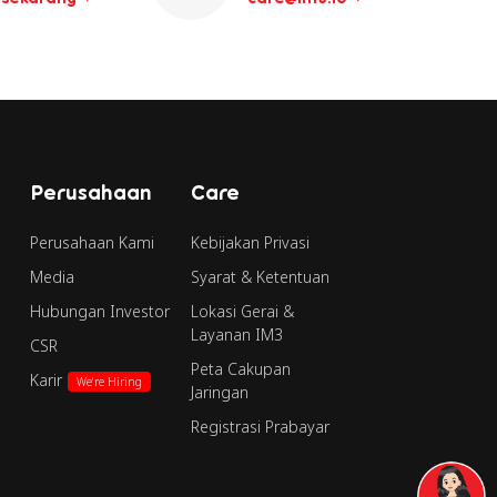
Perusahaan
Care
Perusahaan Kami
Kebijakan Privasi
Media
Syarat & Ketentuan
Hubungan Investor
Lokasi Gerai &
Layanan IM3
CSR
Peta Cakupan
Karir
We're Hiring
Jaringan
Registrasi Prabayar