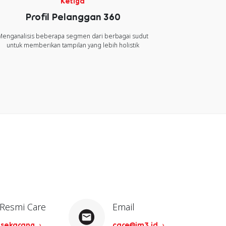
Ketiga
Profil Pelanggan 360
Menganalisis beberapa segmen dari berbagai sudut
untuk memberikan tampilan yang lebih holistik
 Resmi Care
Email
 sekarang
care@im3.id