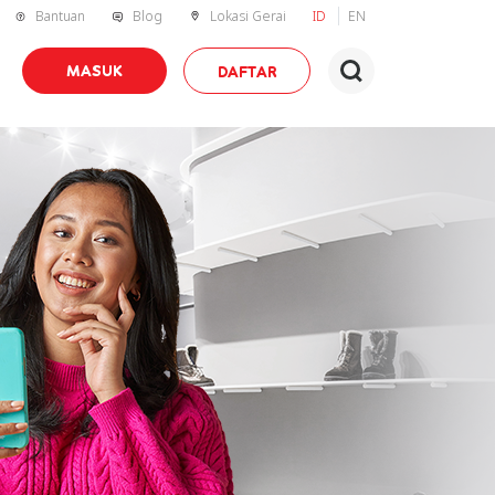
Bantuan
Blog
Lokasi Gerai
ID
EN
MASUK
DAFTAR