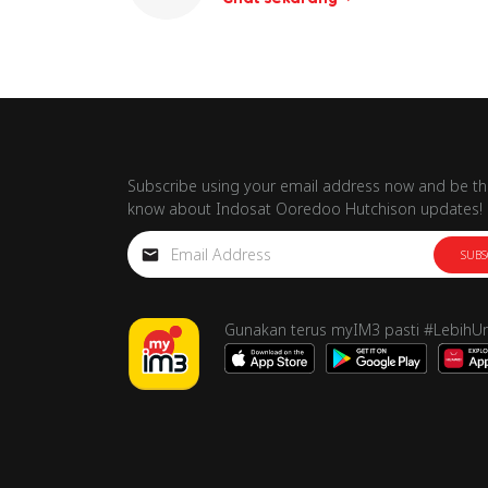
Subscribe using your email address now and be the
know about Indosat Ooredoo Hutchison updates!
SUBS
Gunakan terus myIM3 pasti #LebihU