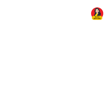
Subscribe using your email address now and be the first to
know about Indosat Ooredoo Hutchison updates!
SUBSCRIBE
Gunakan terus myIM3 pasti #LebihUntung
Personal
Bisnis