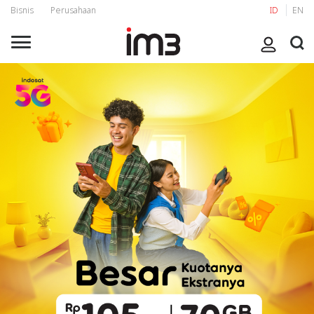
Bisnis
Perusahaan
ID
EN
Selalu Nyambung dengan sinyal IM3
Nikmati koneksi 24 jam nonstop dengan paket
Freedom Internet dengan Benefit Baru Kuota Utama
dan Kuota Plus serta gratis nelpon ke sesama IM3 dan
Tri selama 5000 menit. Rasakan peningkatan baru
pengalaman IM3 yang kini lebih luas dan stabil, serta
dapat dirasakan langsung oleh pelanggan dari
pengalaman berinternet yang lebih cepat. Manfaatkan
waktu bersama orang tersayang dengan IM3 untuk
streaming film bersama, membuat konten seru, atau
menikmati pengalaman digital lainnya secara
maksimal. Aktifkan Paket Freedom Internet kamu
sekarang di *123*333#, ,
myIM3 app
, or
IM3 Official