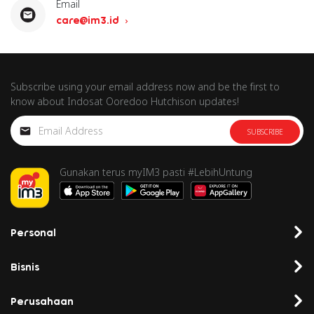
Email
care@im3.id
Subscribe using your email address now and be the first to
know about Indosat Ooredoo Hutchison updates!
SUBSCRIBE
Gunakan terus myIM3 pasti #LebihUntung
Personal
Bisnis
Perusahaan