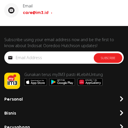
Email
care@im3.id
Subscribe using your email address now and be the first to
know about Indosat Ooredoo Hutchison updates!
SUBSCRIBE
Gunakan terus myIM3 pasti #LebihUntung
Personal
Bisnis
Perusahaan