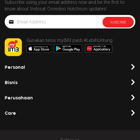
Subscribe using your email address now and be the first to
know about Indosat Ooredoo Hutchison updates!
SUBSCRIBE
Gunakan terus myIM3 pasti #LebihUntung
Personal
Bisnis
Perusahaan
Care