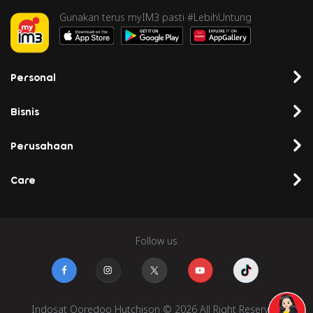
Gunakan terus myIM3 pasti #LebihUntung
Personal
Bisnis
Perusahaan
Care
Follow us
Indosat Ooredoo Hutchison © 2026 All Right Reserved