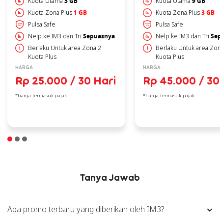
Kuota Utama
3 GB
Kuota Utama
9 GB
Kuota Zona Plus
1 GB
Kuota Zona Plus
3 GB
Pulsa Safe
Pulsa Safe
Nelp ke IM3 dan Tri
Sepuasnya
Nelp ke IM3 dan Tri
Se
Berlaku Untuk area Zona 2
Berlaku Untuk area Zo
Kuota Plus
Kuota Plus
HARGA
HARGA
Rp 25.000 / 30 Hari
Rp 45.000 / 30
*harga termasuk pajak
*harga termasuk pajak
Tanya Jawab
Apa promo terbaru yang diberikan oleh IM3?