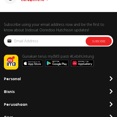
Subscribe using your email address now and be the first to
know about Indosat Ooredoo Hutchison updates!
SUBSCRIBE
Gunakan terus myIM3 pasti #LebihUntung
Personal
Bisnis
Perusahaan