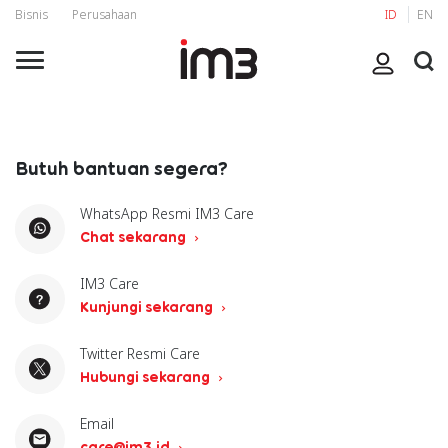
Bisnis
Perusahaan
ID
EN
Butuh bantuan segera?
WhatsApp Resmi IM3 Care
Chat sekarang
IM3 Care
Kunjungi sekarang
Twitter Resmi Care
Hubungi sekarang
Email
care@im3.id