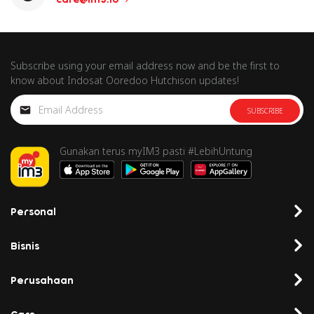
Subscribe using your email address now and be the first to
know about Indosat Ooredoo Hutchison updates!
SUBSCRIBE
Gunakan terus myIM3 pasti #LebihUntung
Personal
Bisnis
Perusahaan