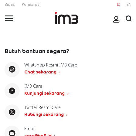
Bisnis
Perusahaan
ID
EN
Butuh bantuan segera?
WhatsApp Resmi IM3 Care
Chat sekarang
IM3 Care
Kunjungi sekarang
Twitter Resmi Care
Hubungi sekarang
Email
care@im3.id