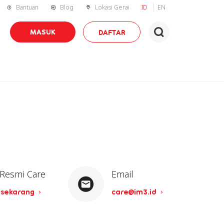
Bantuan
Blog
Lokasi Gerai
ID
EN
MASUK
DAFTAR
 Resmi Care
Email
 sekarang
care@im3.id