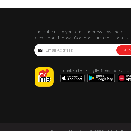
Subscribe using your email address now and be the
know about Indosat Ooredoo Hutchison updates!
SUBS
Gunakan terus myIM3 pasti #LebihU