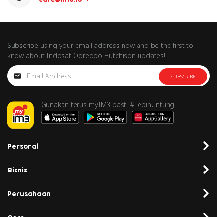
Subscribe using your email address now and be the first to
know about Indosat Ooredoo Hutchison updates!
SUBSCRIBE
Gunakan terus myIM3 pasti #LebihUntung
Personal
Bisnis
Perusahaan