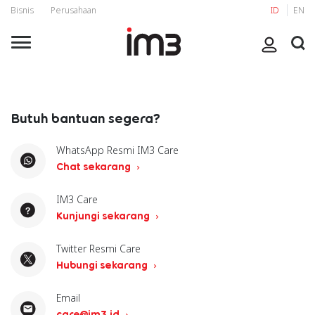
Bisnis
Perusahaan
ID
EN
Butuh bantuan segera?
WhatsApp Resmi IM3 Care
Chat sekarang
IM3 Care
Kunjungi sekarang
Twitter Resmi Care
Hubungi sekarang
Email
care@im3.id