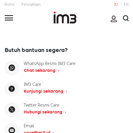
Bisnis
Perusahaan
ID
EN
Butuh bantuan segera?
WhatsApp Resmi IM3 Care
Chat sekarang
IM3 Care
Kunjungi sekarang
Twitter Resmi Care
Hubungi sekarang
Email
care@im3.id