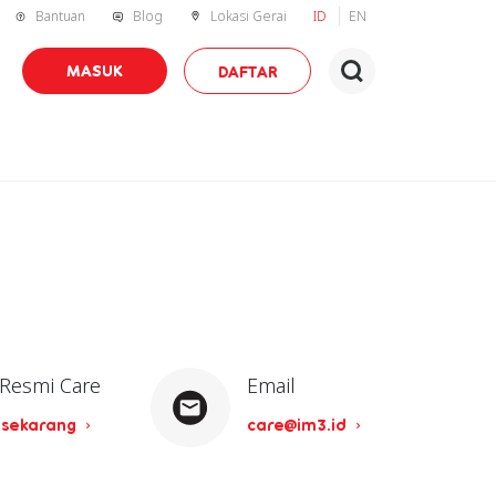
Bantuan
Blog
Lokasi Gerai
ID
EN
MASUK
DAFTAR
 Resmi Care
Email
 sekarang
care@im3.id