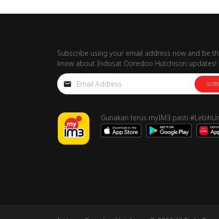
Subscribe using your email address now and be the
know about Indosat Ooredoo Hutchison updates!
SUBS
Gunakan terus myIM3 pasti #LebihU