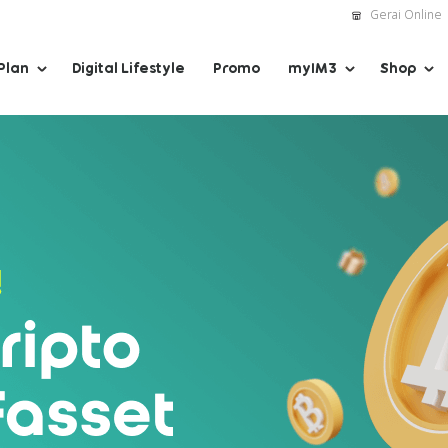
Gerai Online
Plan
Digital Lifestyle
Promo
myIM3
Shop