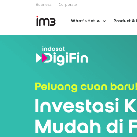
Business
Corporate
What’s Hot 🔥
Product & 