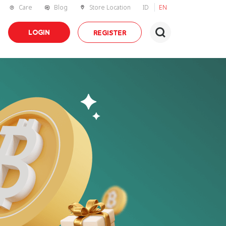
Care
Blog
Store Location
ID
EN
LOGIN
REGISTER