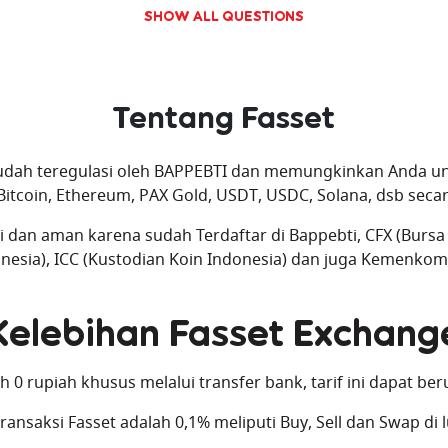
SHOW ALL QUESTIONS
Tentang Fasset
dah teregulasi oleh BAPPEBTI dan memungkinkan Anda untu
 Bitcoin, Ethereum, PAX Gold, USDT, USDC, Solana, dsb se
 dan aman karena sudah Terdaftar di Bappebti, CFX (Bursa 
nesia), ICC (Kustodian Koin Indonesia) dan juga Kemenkom
Kelebihan Fasset Exchang
ah 0 rupiah khusus melalui transfer bank, tarif ini dapat b
transaksi Fasset adalah 0,1% meliputi Buy, Sell dan Swap di l