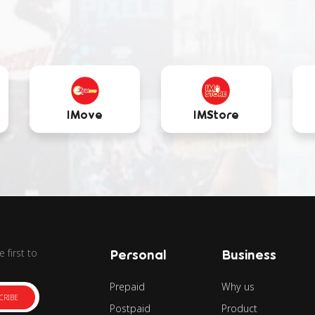
IMove
IMStore
 first to
Personal
Business
Prepaid
Why us
CRIBE
Postpaid
Product