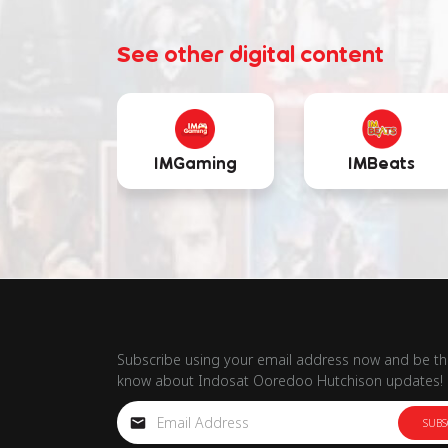
See other digital content
IMGaming
IMBeats
Subscribe using your email address now and be the
know about Indosat Ooredoo Hutchison updates!
SUBS