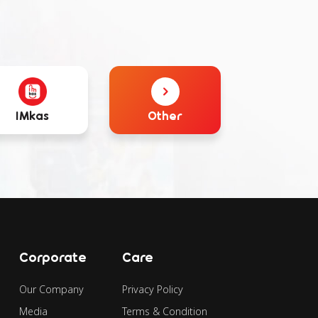
IMkas
Other
Corporate
Care
Our Company
Privacy Policy
Media
Terms & Condition