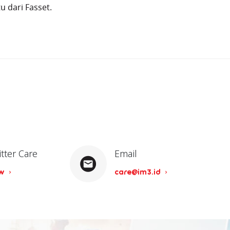
u dari Fasset.
itter Care
Email
ow
care@im3.id