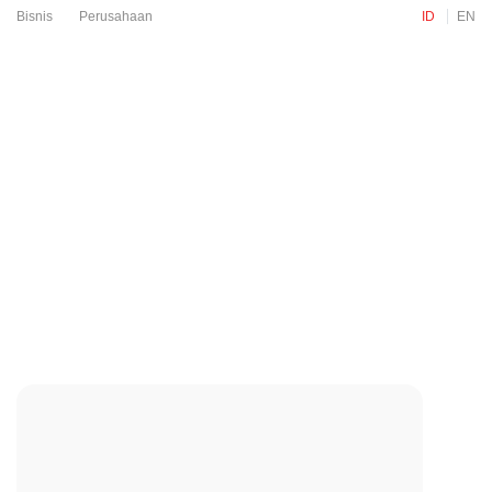
Bisnis
Perusahaan
ID
EN
{{grpitem.more}}