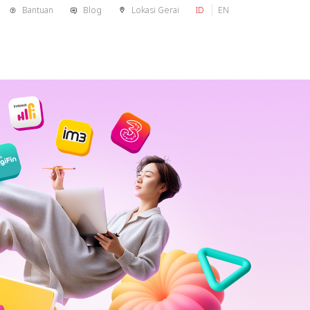
Bantuan
Blog
Lokasi Gerai
ID
EN